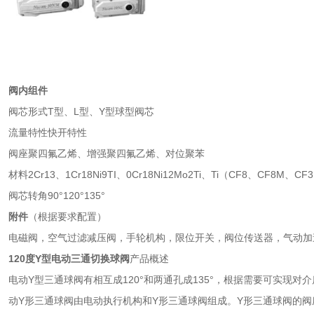
阀内组件
阀芯形式T型、L型、Y型球型阀芯
流量特性快开特性
阀座聚四氟乙烯、增强聚四氟乙烯、对位聚苯
材料2Cr13、1Cr18Ni9TI、0Cr18Ni12Mo2Ti、Ti（CF8、CF8M、C
阀芯转角90°120°135°
附件
（根据要求配置）
电磁阀，空气过滤减压阀，手轮机构，限位开关，阀位传送器，气动加
120度Y型电动三通切换球阀
产品概述
电动Y型三通球阀有相互成120°和两通孔成135°，根据需要可实现
动Y形三通球阀由电动执行机构和Y形三通球阀组成。Y形三通球阀的