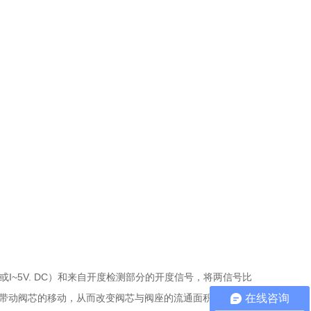
或I~5V. DC）和来自开度检测部分的开度信号，将两信号比
在线咨询
带动阀芯的移动，从而改变阀芯与阀座的流通面积，直到消