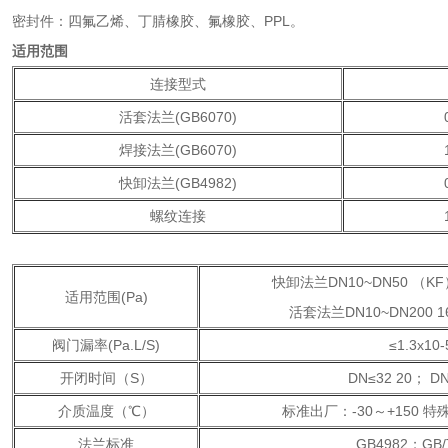
密封件：四氟乙烯、丁腈橡胶、氟橡胶、PPL。
适用范围
连接型式
活套法兰(GB6070)
焊接法兰(GB6070)
快卸法兰(GB4982)
螺纹连接
快卸法兰DN10~DN50 （KF）
适用范围(Pa)
活套法兰DN10~DN200 16x
阀门漏率(Pa.L/S)
≤1.3x10-
开闭时间（S）
DN≤32 20； DN
介质温度（℃）
标准出厂：-30～+150 特殊
法兰标准
GB4982；GB/