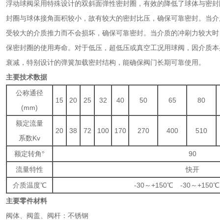
浮动球阀采用特殊设计的双斜面弹性密封圈，有效的降低了球体与密封
封圈与球体接角面积较小，故有较大的密封比压，确保可靠密封。当介
受较大的介质推力而不会损坏，确保可靠密封。当介质的冲刷力较大时
保密封圈的使用寿命。对于低压，超低压或真空工况用球阀，因介质本
衰减，特别设计的弹簧加载密封结构，能确保阀门长期可靠使用。
主要技术数据
公称通径
15
20
25
32
40
50
65
80
(mm)
额定流量
20
38
72
100
170
270
400
510
系数Kv
额定转角°
90
流量特性
快开
介质温度℃
-30～+150℃ -30～+150℃
主要零件材料
阀体、阀盖、阀杆：不锈钢