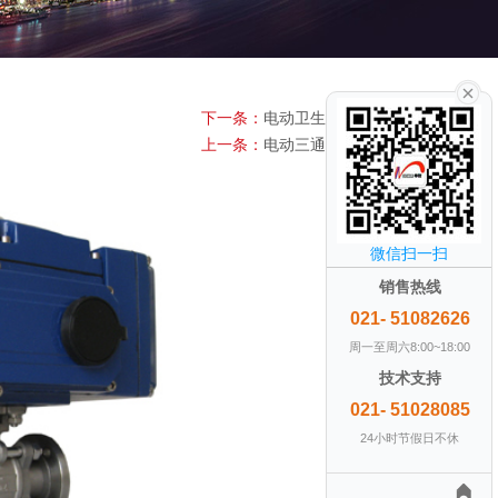
下一条：
电动卫生球阀
上一条：
电动三通球Y型球阀
微信扫一扫
销售热线
021- 51082626
周一至周六8:00~18:00
技术支持
021- 51028085
24小时节假日不休