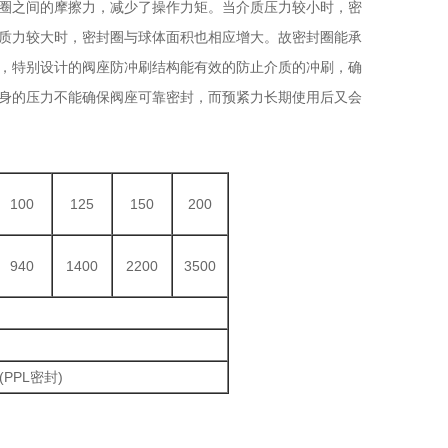
圈之间的摩擦力，减少了操作力矩。当介质压力较小时，密
质力较大时，密封圈与球体面积也相应增大。故密封圈能承
，特别设计的阀座防冲刷结构能有效的防止介质的冲刷，确
身的压力不能确保阀座可靠密封，而预紧力长期使用后又会
100
125
150
200
940
1400
2200
3500
(PPL密封)