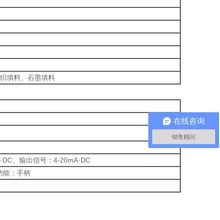
纺织填料、石墨填料
在线咨询
销售顾问
·DC、输出信号：4-20mA·DC
操功能：手柄