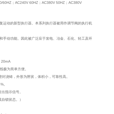
0HZ；AC240V 60HZ；AC380V 50HZ；AC380V
直线往复运动的新型执行器。本系列执行器被用作调节阀的执行机
和手动功能。因此被广泛应于发电、冶金、石化、轻工及环
20mA
接线极为简单方便。
密封浇铸，外形为匣状，体积小，可靠性高。
4%。
发出指示信号。
或自锁状态。）