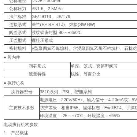
公称通径
DN25～300mm
公称压力
PN1.6、2.5MPa
法兰标准
GB/T9113、 JB/T79
连接形式
法兰(FF RF RTJ)、焊接(SW BW)
阀盖形式
波纹管密封型-40～+350℃
压盖型式
螺栓压紧式
密封填料
V型聚四氟乙烯填料、含浸聚四氟乙烯石棉填料、石棉
● 阀内件
阀芯形式
单座、笼式、套筒型阀芯
流量特性
线性、等百分比
● 执行机构
执行器型号
3810系列、PSL、智能系列
电源电压：220V/50Hz、输入信号：4-20mA或1-5V
主要技术参数
防护等级：相当IP55、隔爆标志：ExdⅡBT4、手
环境温度：-25～+70℃、环境湿度：≤95%
电动执行机构参数
1 产品概述