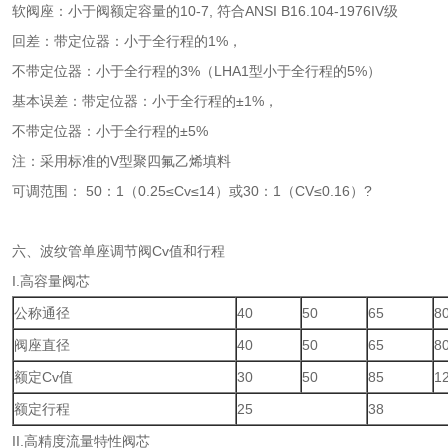
软阀座：小于阀额定容量的10-7, 符合ANSI B16.104-1976IV级
回差：带定位器：小于全行程的1%，
不带定位器：小于全行程的3%（LHA1型小于全行程的5%）
基本误差：带定位器：小于全行程的±1%，
不带定位器：小于全行程的±5%
注：采用标准的V型聚四氟乙烯填料
可调范围： 50：1（0.25≤Cv≤14）或30：1（CV≤0.16）?
六、波纹管单座调节阀Cv值和行程
I.高容量阀芯
公称通径
40
50
65
8
阀座直径
40
50
65
8
额定Cv值
30
50
85
1
额定行程
25
38
II.高精度流量特性阀芯