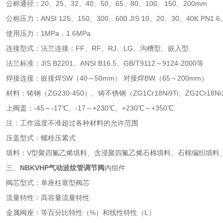
公称通径：20、25、32、40、50、65、80、100、150、200mm
公称压力：ANSI 125、150、300、600 JIS 10、20、30、40K PN1.6
使用压力：1MPa，1.6MPa
连接型式：法兰连接：FF、RF、RJ、LG、沟槽型、嵌入型
法兰标准：JIS B2201、ANSI B16.5、GB/T9112～9124-2000等
焊接连接：嵌接焊SW（40～50mm） 对接焊BW（65～200mm）
材料：铸钢（ZG230-450）、铸不锈钢（ZG1Cr18Ni9Ti、ZG1Cr18Ni
上阀盖：-45～-17℃、-17～+230℃、+230℃～+350℃
注：工作温度不准超过各种材料的允许范围
压盖型式：螺栓压紧式
填料：V型聚四氟乙烯填料、含浸聚四氟乙烯石棉填料、石棉编织填料
三、
NBKVHP
气动波纹管调节阀
内组件
阀芯型式：单座柱塞型阀芯
流量特性：高容量流量特性
金属阀座：等百分比特性（%）和线性特性（L）