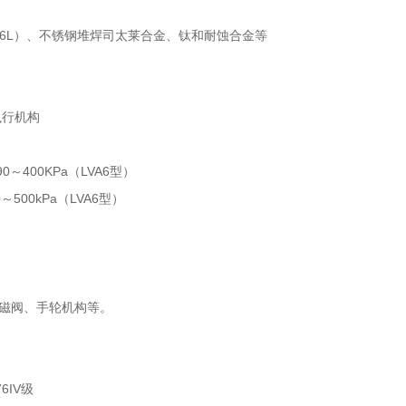
Cr18、316L）、不锈钢堆焊司太莱合金、钛和耐蚀合金等
执行机构
0～400KPa（LVA6型）
～500kPa（LVA6型）
磁阀、手轮机构等。
6IV级