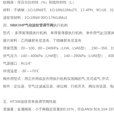
软阀座：等百分比特性（%）和线性特性（L）
材料：不锈钢（1Cr18Ni9Ti、1Cr18Ni12Mo2Ti、17-4PH、9
波纹管材料：1Cr18Ni9 00Cr17Ni14Mo2
四、
NBKVHP
气动波纹管调节阀
执行机构
型式： 多弹簧薄膜执行机构、单弹簧薄膜执行机构、单作用气缸活塞
膜片材料：乙丙橡胶夹尼龙布、丁晴橡胶夹尼龙布
弹簧范围：20～100、80～240KPa（LHA、LVA5型），190～350、19
供气压力：140～400kPa（LHA型）、140～280kPa（LVA5型）、400
气源接口：Rc1/4"
环境温度：-30～+70℃
阀作用型式：用正作用或反作用执行机构实现阀的气-关式或气-开式
附件：定位器、空气过滤减压器、保位阀、行程开关、阀位传送器、电
五、HTSW波纹管单座调节阀性能
泄漏量：金属阀座：小于阀额定容量的0.01%，符合ANSI B16.104-197