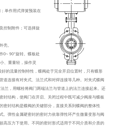
钢；单作用式弹簧预装在
及控制附件；可选择旋
外壳。
~ 90°旋转。蝶板处
积小、重量轻，操作灵
有较好的流量控制特性，蝶阀处于完全开启位置时，只有蝶形
管道连接有对夹式、法兰式和对焊连接等几种。对夹式蝶阀
有法兰，用螺栓将阀门两端法兰与管道上的法兰连接起来。还
密封结构，使阀门在开启、关闭过程中既可减少阀座与蝶板
的密封结构是蝶阀的关键部分，直接关系到蝶阀的整体性
式。弹性金属硬密封的密封力依靠弹性环产生微量变形与阀
较高压力下使用。不同的密封形式适用于不同介质和介质的