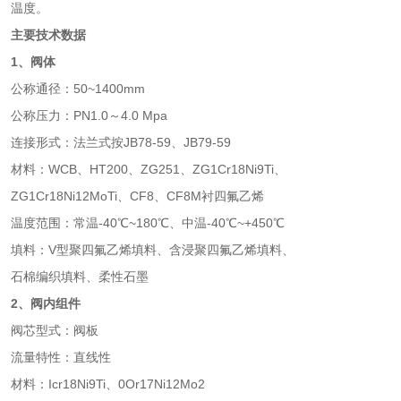
温度。
主要技术数据
1、阀体
公称通径：50~1400mm
公称压力：PN1.0～4.0 Mpa
连接形式：法兰式按JB78-59、JB79-59
材料：WCB、HT200、ZG251、ZG1Cr18Ni9Ti、
ZG1Cr18Ni12MoTi、CF8、CF8M衬四氟乙烯
温度范围：常温-40℃~180℃、中温-40℃~+450℃
填料：V型聚四氟乙烯填料、含浸聚四氟乙烯填料、
石棉编织填料、柔性石墨
2、阀内组件
阀芯型式：阀板
流量特性：直线性
材料：Icr18Ni9Ti、0Or17Ni12Mo2