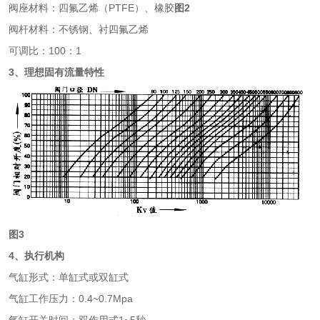
阀座材料：四氟乙烯（PTFE）、橡胶
图2
阀杆材料：不锈钢、衬四氟乙烯
可调比：100：1
3、理想固有流量特性
图3
4、执行机构
气缸形式：单缸式或双缸式
气缸工作压力：0.4~0.7Mpa