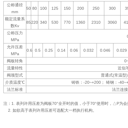
公称通径
50
80
100
125
150
200
250
300
3
mm
额定流量系
85
220
340
530
770
1360
2310
3060
4
数Kv
公称压力
MPa
允许压差
0.6
0.5
0.25
0.14
0.06
0.032
0.046
0.029
MPa
阀板转角
0
流量特性
近似
阀颈型式
普通式(常温型)
介质温度℃
铸铁：-20~+200； 铸钢：-40~+
法兰标准
法兰连接：
注：1. 表列许用压差为阀板70°全开时的值，小于70°使用时，△P为
2. 如欲高于表列许用压差可选配大一档执行机构。